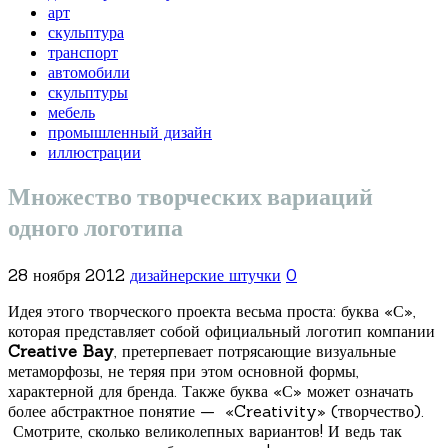
арт
скульптура
транспорт
автомобили
скульптуры
мебель
промышленный дизайн
иллюстрации
Множество творческих вариаций
одного логотипа
28 ноября 2012
дизайнерские штучки
0
Идея этого творческого проекта весьма проста: буква «С»,
которая представляет собой официальный логотип компании
Creative Bay
, претерпевает потрясающие визуальные
метаморфозы, не теряя при этом основной формы,
характерной для бренда. Также буква «С» может означать
более абстрактное понятие — «Creativity» (творчество).
Смотрите, сколько великолепных вариантов! И ведь так