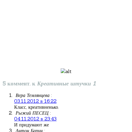
5 коммент. к
Креативные штучки 1
Вера Темлянцева
:
03.11.2012 в 16:22
Класс, креативненько.
Рыжий ПЕСЕЦ
:
04.11.2012 в 23:43
И придумают же
Антон Барин
: